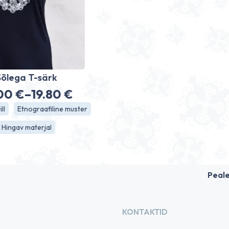
Sõlega T-särk
.00
€
–
19.80
€
Hinnavahemik:
ll
Etnograafiline muster
18.00 €
Hingav materjal
kuni
19.80 €
Peal
KONTAKTID