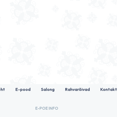
eht
E-pood
Salong
Rahvarõivad
Kontakt
E-POE INFO