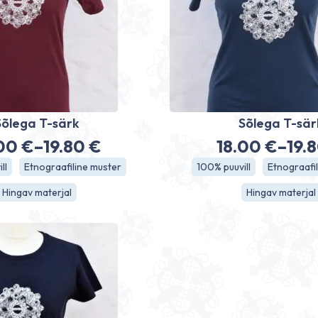
Sõlega T-särk
Sõlega T-sär
.00
€
–
19.80
€
18.00
€
–
19.
Hinnavahemik:
Hinn
ll
Etnograafiline muster
100% puuvill
Etnograafi
18.00 €
18.0
Hingav materjal
Hingav materjal
kuni
kuni
19.80 €
19.8