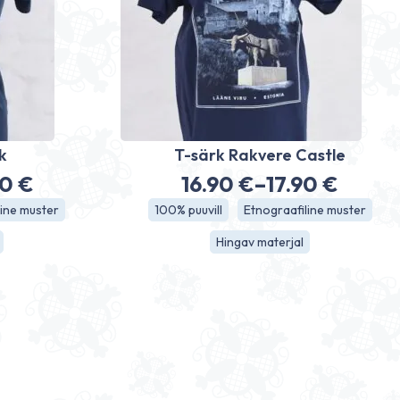
k
T-särk Rakvere Castle
80
€
16.90
€
–
17.90
€
avahemik:
Hinnavahemik
line muster
100% puuvill
Etnograafiline muster
0 €
16.90 €
Hingav materjal
kuni
0 €
17.90 €