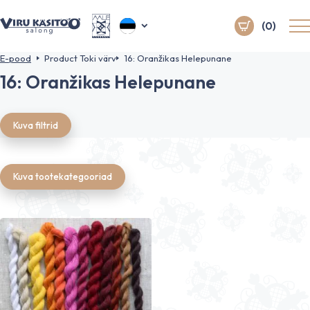
(0)
E-pood
Product Toki värv
16: Oranžikas Helepunane
16: Oranžikas Helepunane
Kuva filtrid
Kuva tootekategooriad