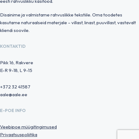
eesti rahvuslikku käsitööd.
Disainime ja valmistame rahvuslikke tekstiile. Oma toodetes
kasutame naturaalseid materjale – villast, linast, puuvillast, vastavalt
kliendi soovile.
KONTAKTID
Pikk 16, Rakvere
E-R 9-18, L 9-15
+372 32 41587
aale@aale.ee
E-POE INFO
Veebipoe müügitingimused
Privaatsuspoliitika