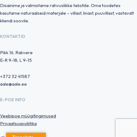
Disainime ja valmistame rahvuslikke tekstiile. Oma toodetes
kasutame naturaalseid materjale – villast, linast, puuvillast, vastavalt
kliendi soovile.
KONTAKTID
Pikk 16, Rakvere
E-R 9-18, L 9-15
+372 32 41587
aale@aale.ee
E-POE INFO
Veebipoe müügitingimused
Privaatsuspoliitika