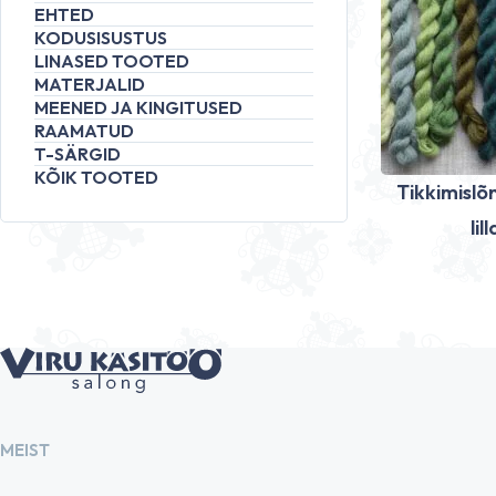
EHTED
KODUSISUSTUS
LINASED TOOTED
MATERJALID
MEENED JA KINGITUSED
RAAMATUD
T-SÄRGID
KÕIK TOOTED
Tikkimislõn
lil
MEIST