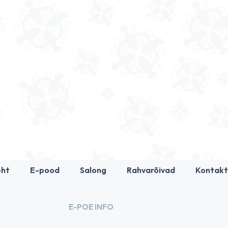
eht
E-pood
Salong
Rahvarõivad
Kontakt
E-POE INFO