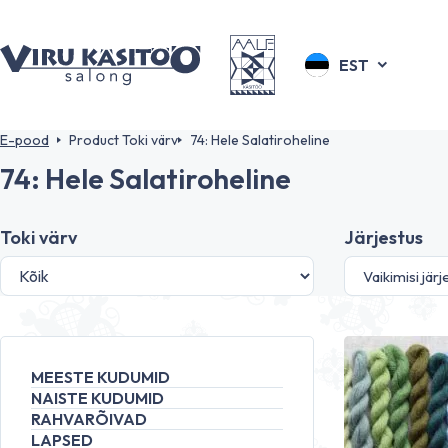
EST
E-pood
Product Toki värv
74: Hele Salatiroheline
74: Hele Salatiroheline
Toki värv
Järjestus
MEESTE KUDUMID
NAISTE KUDUMID
RAHVARÕIVAD
LAPSED