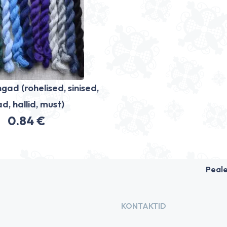
gad (rohelised, sinised,
lad, hallid, must)
0.84
€
Peal
KONTAKTID