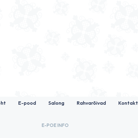
eht
E-pood
Salong
Rahvarõivad
Kontakt
E-POE INFO