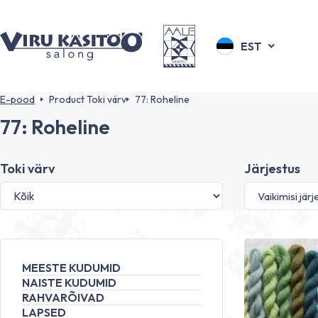
EST
E-pood
Product Toki värv
77: Roheline
77: Roheline
Toki värv
Järjestus
MEESTE KUDUMID
NAISTE KUDUMID
RAHVARÕIVAD
LAPSED