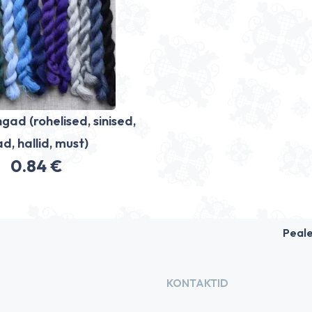
gad (rohelised, sinised,
lad, hallid, must)
0.84
€
Peal
KONTAKTID