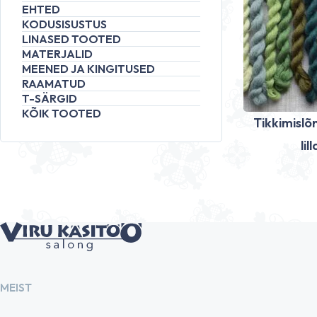
EHTED
KODUSISUSTUS
LINASED TOOTED
MATERJALID
MEENED JA KINGITUSED
RAAMATUD
T-SÄRGID
KÕIK TOOTED
Tikkimislõn
lil
MEIST