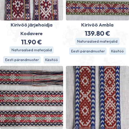
Kirivöö järjehoidja
Kirivöö Ambla
139.80
€
Kodavere
11.90
€
Naturaalsed materjalid
Naturaalsed materjalid
Eesti pärandmuster
Käsitöö
Eesti pärandmuster
Käsitöö