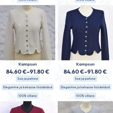
122.80 €
91.80 €
Kampsun
Kampsun
84.60
€
–
91.80
€
84.60
€
–
91.80
€
Hinnavahemik:
Hinnavahe
Soe ja pehme
Soe ja pehme
84.60 €
84.60 €
Elegantne ja kehasse töödeldud
Elegantne ja kehasse töödeldud
kuni
kuni
100% villane
100% villane
91.80 €
91.80 €