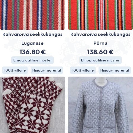
Rahvarõiva seelikukangas
Rahvarõiva seelikukangas
Lüganuse
Pärnu
136.80
€
138.60
€
Etnograafiline muster
Etnograafiline muster
100% villane
Hingav materjal
100% villane
Hingav materjal