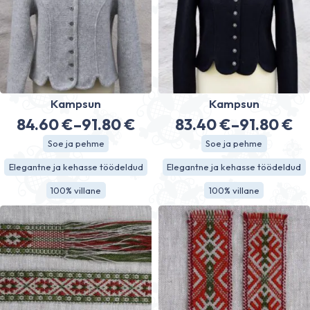
Kampsun
Kampsun
84.60
€
–
91.80
€
83.40
€
–
91.80
€
Hinnavahemik:
Hinnavahe
Soe ja pehme
Soe ja pehme
84.60 €
83.40 €
Elegantne ja kehasse töödeldud
Elegantne ja kehasse töödeldud
kuni
kuni
100% villane
100% villane
91.80 €
91.80 €