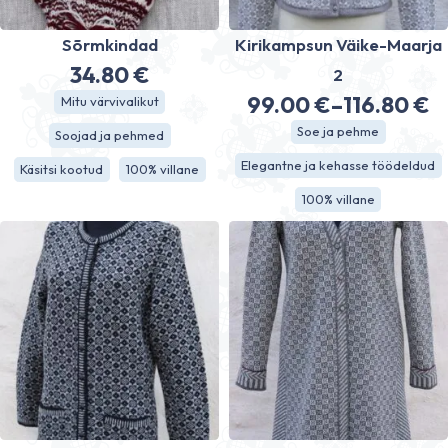
Sõrmkindad
Kirikampsun Väike-Maarja
34.80
€
2
99.00
€
–
116.80
€
Mitu värvivalikut
Hinnavahe
Soe ja pehme
Soojad ja pehmed
99.00 €
Elegantne ja kehasse töödeldud
Käsitsi kootud
100% villane
kuni
100% villane
116.80 €