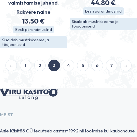
44.80
€
valmistamise juhend.
Eesti pärandmustrid
Rakvere naine
13.50
€
Sisaldab mustriskeeme ja
tööjooniseid
Eesti pärandmustrid
Sisaldab mustriskeeme ja
tööjooniseid
←
1
2
3
4
5
6
7
→
MEIST
Aale Käsitöö OÜ tegutseb aastast 1992 nii tootmise kui kaubanduse