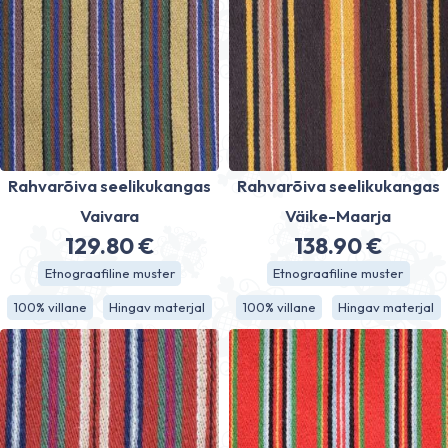
Rahvarõiva seelikukangas
Rahvarõiva seelikukangas
Vaivara
Väike-Maarja
129.80
€
138.90
€
Etnograafiline muster
Etnograafiline muster
100% villane
Hingav materjal
100% villane
Hingav materjal