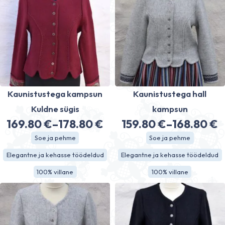
Kaunistustega kampsun
Kaunistustega hall
Kuldne sügis
kampsun
169.80
€
–
178.80
€
159.80
€
–
168.80
€
Hinnavahemik:
Hinnavahe
Soe ja pehme
Soe ja pehme
169.80 €
159.80 €
Elegantne ja kehasse töödeldud
Elegantne ja kehasse töödeldud
kuni
kuni
100% villane
100% villane
178.80 €
168.80 €