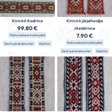
Kirivöö Kadrina
Kirivöö järjehoidja
99.80
€
Jõelähtme
7.90
€
Naturaalsed materjalid
Naturaalsed materjalid
Eesti pärandmuster
Käsitöö
Eesti pärandmuster
Käsitöö