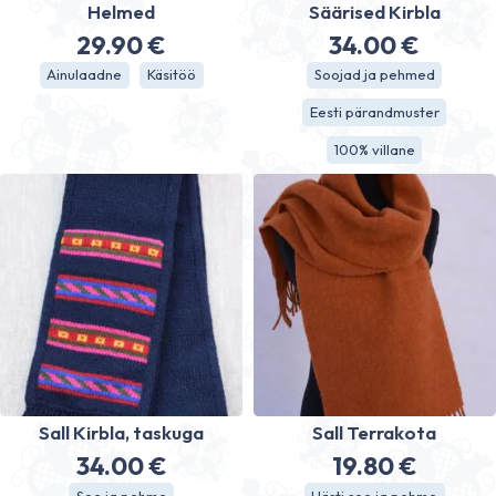
Helmed
Säärised Kirbla
29.90
€
34.00
€
Ainulaadne
Käsitöö
Soojad ja pehmed
Eesti pärandmuster
100% villane
Sall Kirbla, taskuga
Sall Terrakota
34.00
€
19.80
€