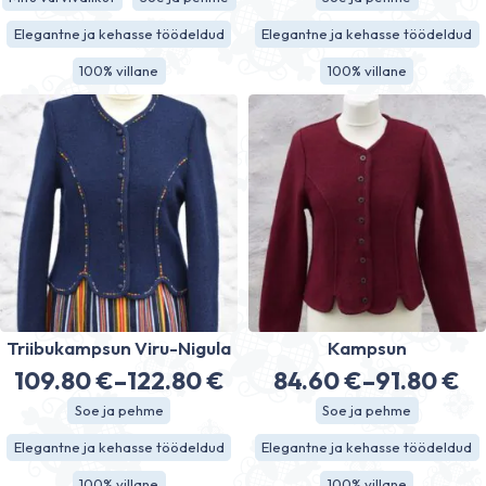
109.80 €
109.80 €
Elegantne ja kehasse töödeldud
Elegantne ja kehasse töödeldud
kuni
kuni
100% villane
100% villane
122.80 €
122.80 €
Triibukampsun Viru-Nigula
Kampsun
109.80
€
–
122.80
€
84.60
€
–
91.80
€
Hinnavahemik:
Hinnavahe
Soe ja pehme
Soe ja pehme
109.80 €
84.60 €
Elegantne ja kehasse töödeldud
Elegantne ja kehasse töödeldud
kuni
kuni
100% villane
100% villane