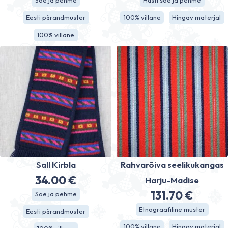
Soe ja pehme
Hästi soe ja pehme
Eesti pärandmuster
100% villane
Hingav materjal
100% villane
Sall Kirbla
Rahvarõiva seelikukangas
34.00
€
Harju-Madise
131.70
€
Soe ja pehme
Etnograafiline muster
Eesti pärandmuster
100% villane
Hingav materjal