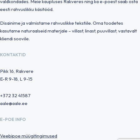
valdkondades. Meie kaupluses Rakveres ning ka e-poest saab osta
eesti rahvuslikku käsitööd.
Disainime ja valmistame rahvuslikke tekstiile. Oma toodetes
kasutame naturaalseid materjale – villast, linast, puuvillast, vastavalt
kliendi soovile.
KONTAKTID
Pikk 16, Rakvere
E-R 9-18, L 9-15
+372 32 41587
aale@aale.ee
E-POE INFO
Veebipoe müügitingimused