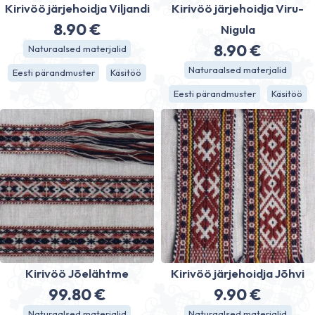
Kirivöö järjehoidja Viljandi
Kirivöö järjehoidja Viru-
8.90
€
Nigula
8.90
€
Naturaalsed materjalid
Naturaalsed materjalid
Eesti pärandmuster
Käsitöö
Eesti pärandmuster
Käsitöö
Kirivöö Jõelähtme
Kirivöö järjehoidja Jõhvi
99.80
€
9.90
€
Naturaalsed materjalid
Naturaalsed materjalid