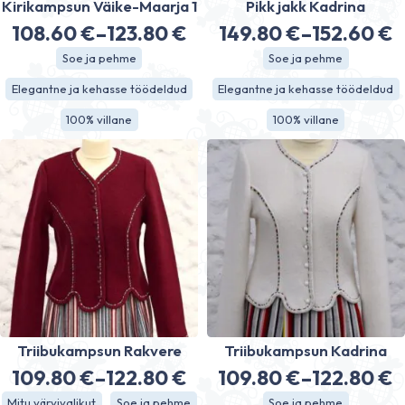
Kirikampsun Väike-Maarja 1
Pikk jakk Kadrina
108.60
€
–
123.80
€
149.80
€
–
152.60
€
Hinnavahemik:
Hinnavahe
Soe ja pehme
Soe ja pehme
108.60 €
149.80 €
Elegantne ja kehasse töödeldud
Elegantne ja kehasse töödeldud
kuni
kuni
100% villane
100% villane
123.80 €
152.60 €
Triibukampsun Rakvere
Triibukampsun Kadrina
109.80
€
–
122.80
€
109.80
€
–
122.80
€
Hinnavahemik:
Hinnavahe
Mitu värvivalikut
Soe ja pehme
Soe ja pehme