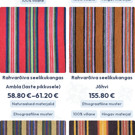
100% villane
Rahvarõiva seelikukangas
Rahvarõiva seelikukangas
Ambla (laste pikkusele)
Jõhvi
58.80
€
–
61.20
€
155.80
€
Hinnavahemik:
Naturaalsed materjalid
Etnograafiline muster
58.80 €
Etnograafiline muster
100% villane
Hingav materjal
kuni
61.20 €