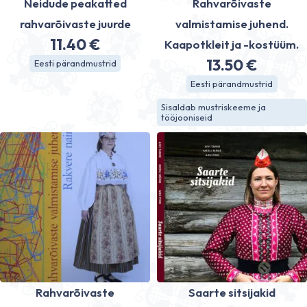
Neidude peakatted
Rahvarõivaste
rahvarõivaste juurde
valmistamise juhend.
11.40
€
Kaapotkleit ja -kostüüm.
13.50
€
Eesti pärandmustrid
Eesti pärandmustrid
Sisaldab mustriskeeme ja
tööjooniseid
Rahvarõivaste
Saarte sitsijakid