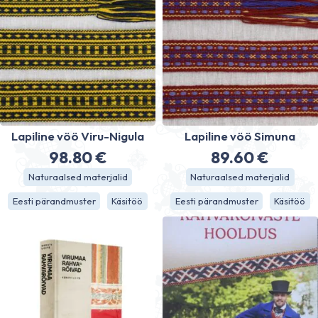
Lapiline vöö Viru-Nigula
Lapiline vöö Simuna
98.80
€
89.60
€
Naturaalsed materjalid
Naturaalsed materjalid
Eesti pärandmuster
Käsitöö
Eesti pärandmuster
Käsitöö