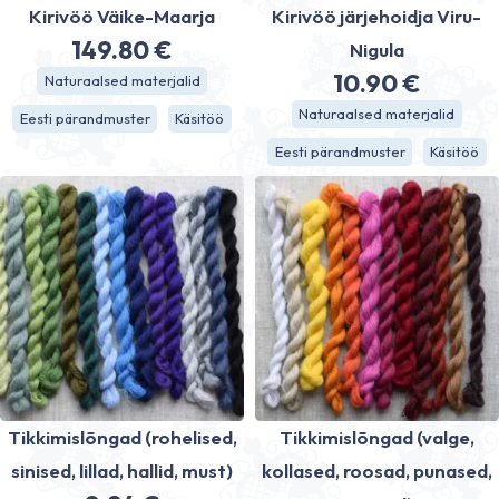
Kirivöö Väike-Maarja
Kirivöö järjehoidja Viru-
149.80
€
Nigula
10.90
€
Naturaalsed materjalid
Naturaalsed materjalid
Eesti pärandmuster
Käsitöö
Eesti pärandmuster
Käsitöö
Tikkimislõngad (rohelised,
Tikkimislõngad (valge,
sinised, lillad, hallid, must)
kollased, roosad, punased,