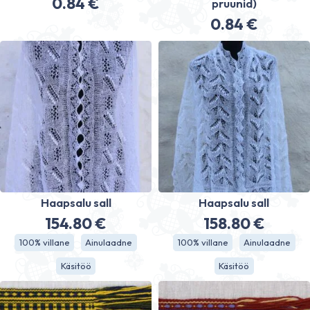
0.84
€
pruunid)
0.84
€
Haapsalu sall
Haapsalu sall
154.80
€
158.80
€
100% villane
Ainulaadne
100% villane
Ainulaadne
Käsitöö
Käsitöö