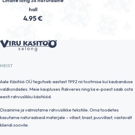
Linane lõng 3x naturaalne
hall
4.95
€
MEIST
Aale Käsitöö OÜ tegutseb aastast 1992 nii tootmise kui kaubanduse
valdkondades. Meie kaupluses Rakveres ning ka e-poest saab osta
eesti rahvuslikku käsitööd.
Disainime ja valmistame rahvuslikke tekstiile. Oma toodetes
kasutame naturaalseid materjale – villast, linast, puuvillast, vastavalt
kliendi soovile.