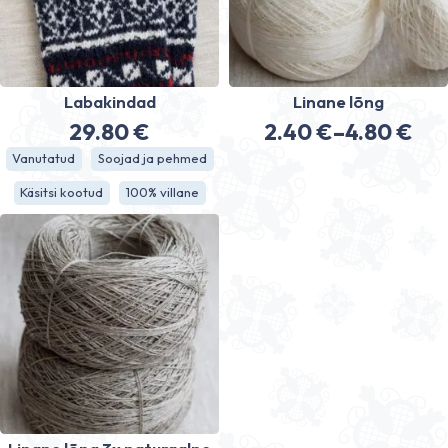
Labakindad
Linane lõng
29.80
€
2.40
€
–
4.80
€
Hinnavahe
Vanutatud
Soojad ja pehmed
2.40 €
Käsitsi kootud
100% villane
kuni
4.80 €