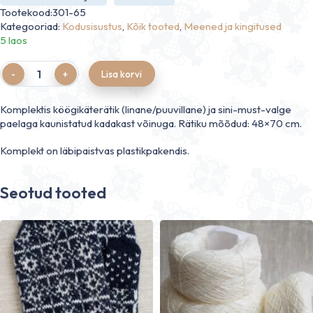
Tootekood:301-65
Kategooriad:
Kodusisustus
,
Kõik tooted
,
Meened ja kingitused
5 laos
Quantity
Lisa korvi
Komplektis köögikäterätik (linane/puuvillane) ja sini-must-valge
paelaga kaunistatud kadakast võinuga. Rätiku mõõdud: 48×70 cm.
Komplekt on läbipaistvas plastikpakendis.
Seotud tooted