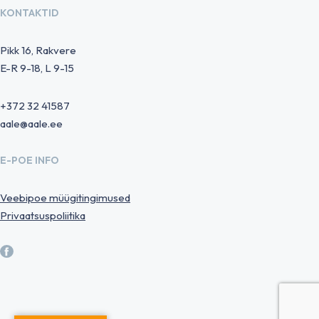
KONTAKTID
Pikk 16, Rakvere
E-R 9-18, L 9-15
+372 32 41587
aale@aale.ee
E-POE INFO
Veebipoe müügitingimused
Privaatsuspoliitika