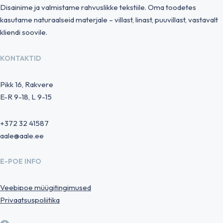
Disainime ja valmistame rahvuslikke tekstiile. Oma toodetes
kasutame naturaalseid materjale – villast, linast, puuvillast, vastavalt
kliendi soovile.
KONTAKTID
Pikk 16, Rakvere
E-R 9-18, L 9-15
+372 32 41587
aale@aale.ee
E-POE INFO
Veebipoe müügitingimused
Privaatsuspoliitika