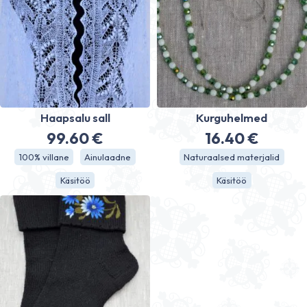
Haapsalu sall
Kurguhelmed
99.60
€
16.40
€
100% villane
Ainulaadne
Naturaalsed materjalid
Käsitöö
Käsitöö