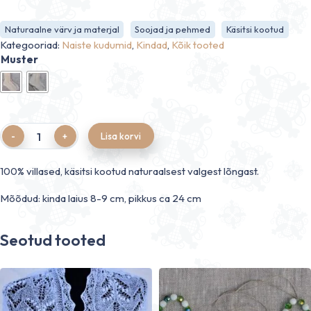
Naturaalne värv ja materjal
Soojad ja pehmed
Käsitsi kootud
Kategooriad:
Naiste kudumid
,
Kindad
,
Kõik tooted
Muster
Quantity
Lisa korvi
100% villased, käsitsi kootud naturaalsest valgest lõngast.
Mõõdud: kinda laius 8-9 cm, pikkus ca 24 cm
Seotud tooted