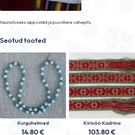
Kaunistuseks lappvoldid ja puuvillane vahepits.
Seotud tooted
Kurguhelmed
Kirivöö Kadrina
14.80
€
103.80
€