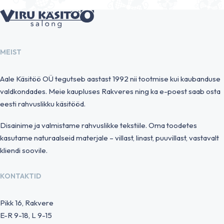
MEIST
Aale Käsitöö OÜ tegutseb aastast 1992 nii tootmise kui kaubanduse
valdkondades. Meie kaupluses Rakveres ning ka e-poest saab osta
eesti rahvuslikku käsitööd.
Disainime ja valmistame rahvuslikke tekstiile. Oma toodetes
kasutame naturaalseid materjale – villast, linast, puuvillast, vastavalt
kliendi soovile.
KONTAKTID
Pikk 16, Rakvere
E-R 9-18, L 9-15