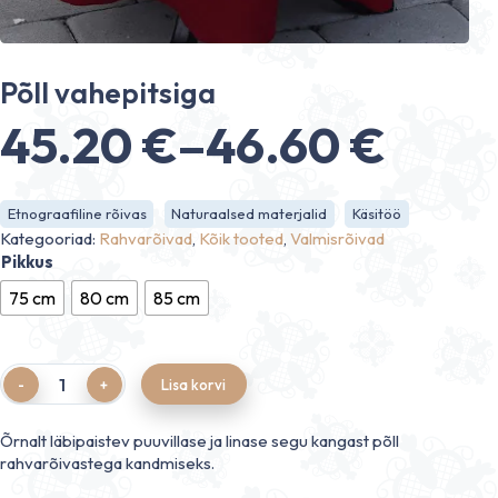
Põll vahepitsiga
45.20
€
–
46.60
€
Hinnavahemik:
Etnograafiline rõivas
Naturaalsed materjalid
Käsitöö
45.20 €
Kategooriad:
Rahvarõivad
,
Kõik tooted
,
Valmisrõivad
Pikkus
kuni
75 cm
80 cm
85 cm
46.60 €
Quantity
Lisa korvi
Õrnalt läbipaistev puuvillase ja linase segu kangast põll
rahvarõivastega kandmiseks.