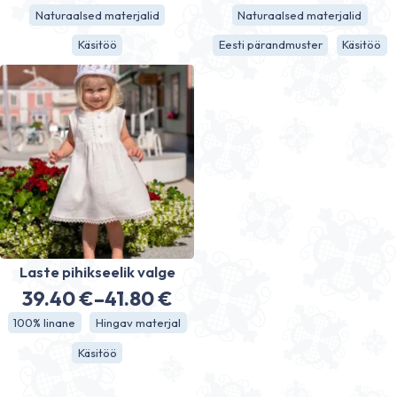
Naturaalsed materjalid
Naturaalsed materjalid
Käsitöö
Eesti pärandmuster
Käsitöö
Laste pihikseelik valge
39.40
€
–
41.80
€
Hinnavahemik:
100% linane
Hingav materjal
39.40 €
Käsitöö
kuni
41.80 €