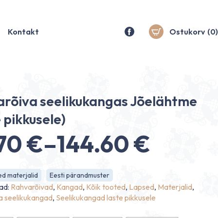
Kontakt
Ostukorv
(0)
rõiva seelikukangas Jõelähtme
e pikkusele)
.70
€
–
144.60
€
nnavahemik:
d materjalid
Eesti pärandmuster
70 €
ad:
Rahvarõivad
,
Kangad
,
Kõik tooted
,
Lapsed
,
Materjalid
,
a seelikukangad
,
Seelikukangad laste pikkusele