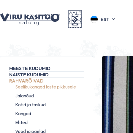
EST
MEESTE KUDUMID
NAISTE KUDUMID
RAHVARÕIVAD
Seelikukangad laste pikkusele
Jalanõud
Kotid ja taskud
Kangad
Ehted
Vööd ja paelad