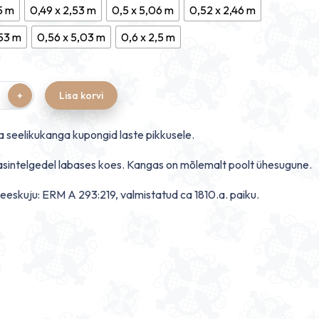
i
5 m
0,49 x 2,53 m
0,5 x 5,06 m
0,52 x 2,46 m
.60 €
,53 m
0,56 x 5,03 m
0,6 x 2,5 m
Lisa korvi
 seelikukanga kupongid laste pikkusele.
sintelgedel labases koes. Kangas on mõlemalt poolt ühesugune.
 eeskuju: ERM A 293:219, valmistatud ca 1810.a. paiku.