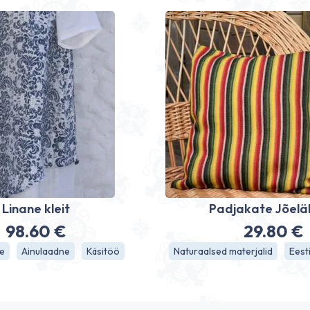
Linane kleit
Padjakate Jõel
98.60
€
29.80
€
ne
Ainulaadne
Käsitöö
Naturaalsed materjalid
Eest