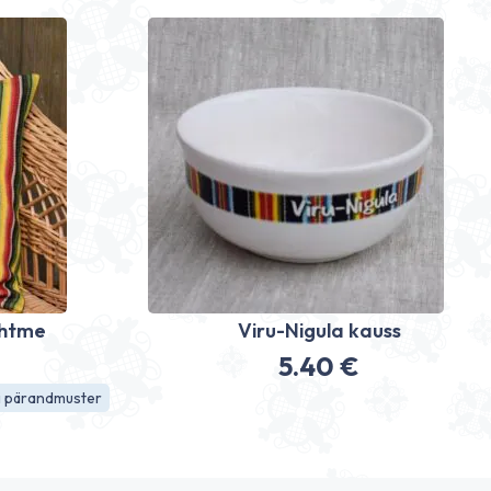
ähtme
Viru-Nigula kauss
5.40
€
i pärandmuster