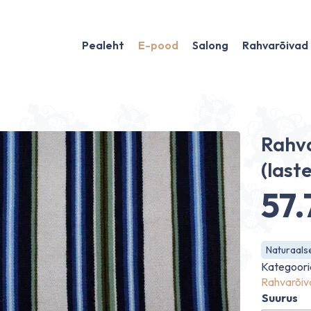
Pealeht
E-pood
Salong
Rahvarõivad
Rahva
(last
57
Hi
Naturaalse
57.
Kategoori
Rahvarõiv
Suurus