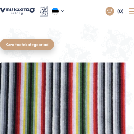
(0)
Kuva tootekategooriad