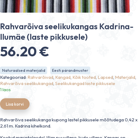
Rahvarõiva seelikukangas Kadrina-
Ilumäe (laste pikkusele)
56.20
€
Naturaalsed materjalid
Eesti pärandmuster
Kategooriad:
Rahvarõivad
,
Kangad
,
Kõik tooted
,
Lapsed
,
Materjalid
,
Rahvarõiva seelikukangad
,
Seelikukangad laste pikkusele
1 laos
Lisa korvi
Rahvarõiva seelikukanga kupong lastel pikkusele mõõtudega 0,42 x
2,61 m. Kadrina kihelkond.
Kootud masintelgedel, lõim puuvillane, kude villane. Kangas on