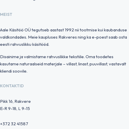
MEIST
Aale Käsitöö OÜ tegutseb aastast 1992 nii tootmise kui kaubanduse
valdkondades. Meie kaupluses Rakveres ning ka e-poest saab osta
eesti rahvuslikku käsitööd.
Disainime ja valmistame rahvuslikke tekstiile. Oma toodetes
kasutame naturaalseid materjale – villast, linast, puuvillast, vastavalt
kliendi soovile.
KONTAKTID
Pikk 16, Rakvere
E-R 9-18, L 9-15
+372 32 41587