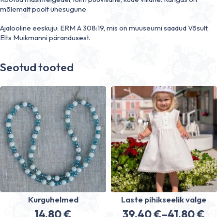
mõlemalt poolt ühesugune.
Ajalooline eeskuju: ERM A 308:19, mis on muuseumi saadud Võsult,
Elts Muikmanni pärandusest.
Seotud tooted
Kurguhelmed
Laste pihikseelik valge
14.80
€
39.40
€
–
41.80
€