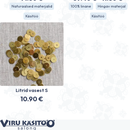
Hinnavahe
Naturaalsed materjalid
100% linane
Hingav materjal
39.40 €
Käsitöö
Käsitöö
kuni
41.80 €
Litrid vasest S
10.90
€