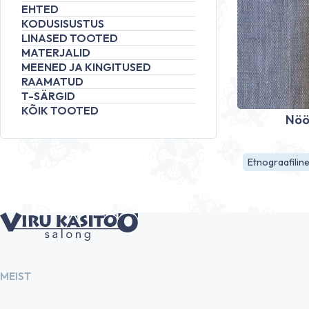
EHTED
KODUSISUSTUS
LINASED TOOTED
MATERJALID
MEENED JA KINGITUSED
RAAMATUD
T-SÄRGID
KÕIK TOOTED
Nöö
Etnograafilin
MEIST