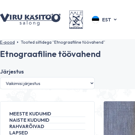
EST
E-pood
Tooted siltidega “Etnograafiline töövahend”
Etnograafiline töövahend
Järjestus
MEESTE KUDUMID
NAISTE KUDUMID
RAHVARÕIVAD
LAPSED