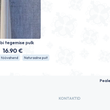
bi tegemise pulk
16.90
€
e töövahend
Naturaalne puit
Peal
KONTAKTID