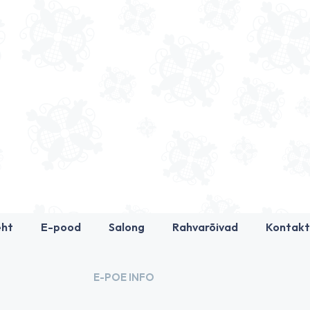
eht
E-pood
Salong
Rahvarõivad
Kontakt
E-POE INFO