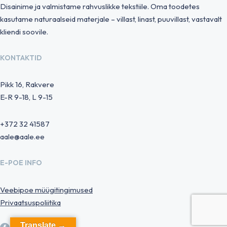
Disainime ja valmistame rahvuslikke tekstiile. Oma toodetes
kasutame naturaalseid materjale – villast, linast, puuvillast, vastavalt
kliendi soovile.
KONTAKTID
Pikk 16, Rakvere
E-R 9-18, L 9-15
+372 32 41587
aale@aale.ee
E-POE INFO
Veebipoe müügitingimused
Privaatsuspoliitika
Translate →