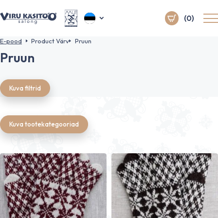
(0)
E-pood
Product Värv
Pruun
Pruun
Kuva filtrid
Kuva tootekategooriad