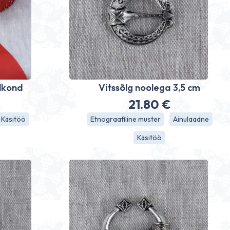
elkond
Vitssõlg noolega 3,5 cm
21.80
€
Käsitöö
Etnograafiline muster
Ainulaadne
Käsitöö