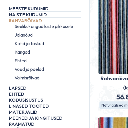
MEESTE KUDUMID
NAISTE KUDUMID
RAHVARÕIVAD
Seelikukangad laste pikkusele
Jalanõud
Kotid ja taskud
Kangad
Ehted
Vööd ja paelad
Valmisrõivad
Rahvarõiva
(l
LAPSED
EHTED
56
KODUSISUSTUS
Naturaalsed ma
LINASED TOOTED
MATERJALID
MEENED JA KINGITUSED
RAAMATUD