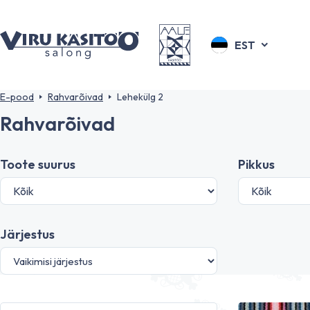
EST
E-pood
Rahvarõivad
Lehekülg 2
Rahvarõivad
Toote suurus
Pikkus
Järjestus