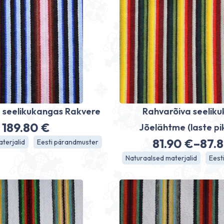
 seelikukangas Rakvere
Rahvarõiva seelik
189.80
€
Jõelähtme (laste pi
81.90
€
–
87.
terjalid
Eesti pärandmuster
Hinn
Naturaalsed materjalid
Eest
81.9
kuni
87.8