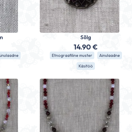
cm
Sõlg
14.90
€
Ainulaadne
Etnograafiline muster
Ainulaadne
Käsitöö