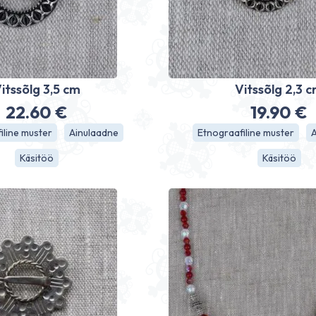
itssõlg 3,5 cm
Vitssõlg 2,3 
22.60
€
19.90
€
iline muster
Ainulaadne
Etnograafiline muster
Käsitöö
Käsitöö