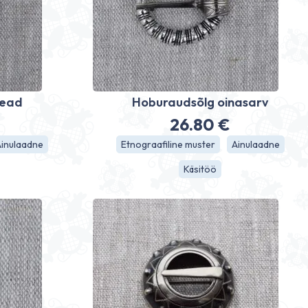
pead
Hoburaudsõlg oinasarv
26.80
€
Ainulaadne
Etnograafiline muster
Ainulaadne
Käsitöö