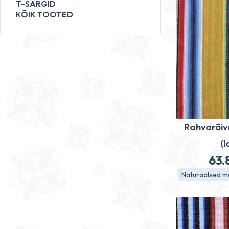
T-SÄRGID
KÕIK TOOTED
Rahvarõiv
(l
63
Naturaalsed ma