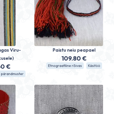
ngas Viru-
Paistu neiu peapael
109.80
€
kusele)
60
€
Etnograafiline rõivas
Käsitöö
avahemik:
i pärandmuster
0 €
0 €