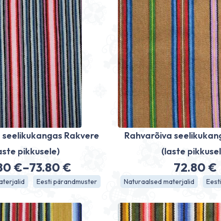
 seelikukangas Rakvere
Rahvarõiva seelikukan
aste pikkusele)
(laste pikkuse
.80
€
–
73.80
€
72.80
€
Hinnavahemik:
terjalid
Eesti pärandmuster
Naturaalsed materjalid
Eest
56.80 €
kuni