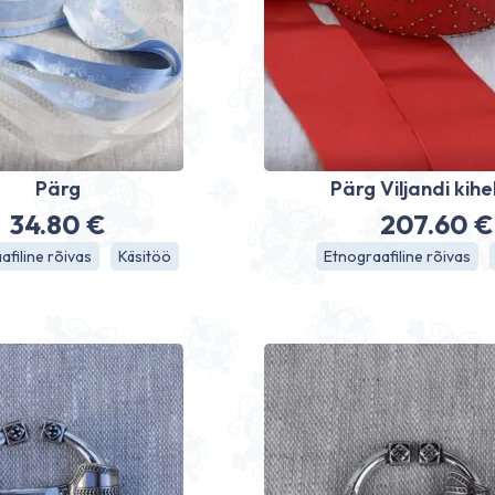
Pärg
Pärg Viljandi kih
34.80
€
207.60
€
afiline rõivas
Käsitöö
Etnograafiline rõivas