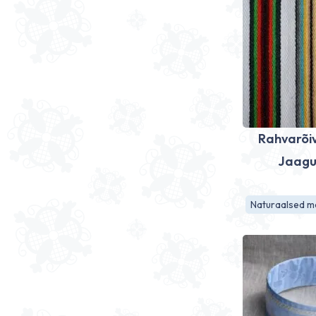
Rahvarõiv
Jaagup
Naturaalsed ma