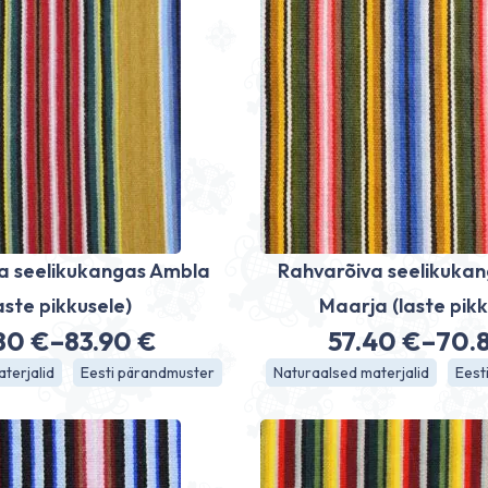
73.80 €
a seelikukangas Ambla
Rahvarõiva seelikukan
aste pikkusele)
Maarja (laste pikk
.80
€
–
83.90
€
57.40
€
–
70.
Hinnavahemik:
Hinn
terjalid
Eesti pärandmuster
Naturaalsed materjalid
Eest
63.80 €
57.4
kuni
kuni
83.90 €
70.8