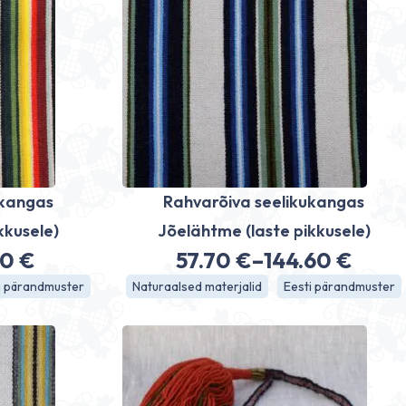
ukangas
Rahvarõiva seelikukangas
kkusele)
Jõelähtme (laste pikkusele)
80
€
57.70
€
–
144.60
€
avahemik:
Hinnavahemik
i pärandmuster
Naturaalsed materjalid
Eesti pärandmuster
0 €
57.70 €
kuni
0 €
144.60 €