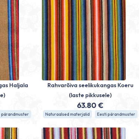
gas Haljala
Rahvarõiva seelikukangas Koeru
le)
(laste pikkusele)
63.80
€
i pärandmuster
Naturaalsed materjalid
Eesti pärandmuster