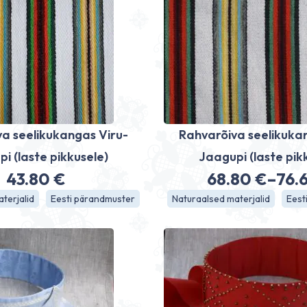
a seelikukangas Viru-
Rahvarõiva seelikuka
i (laste pikkusele)
Jaagupi (laste pik
43.80
€
68.80
€
–
76.
Hinn
terjalid
Eesti pärandmuster
Naturaalsed materjalid
Eest
68.8
kuni
76.6