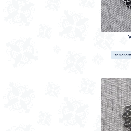
V
Etnograaf