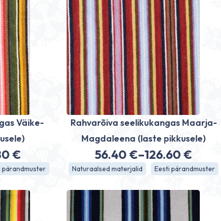
gas Väike-
Rahvarõiva seelikukangas Maarja-
usele)
Magdaleena (laste pikkusele)
80
€
56.40
€
–
126.60
€
avahemik:
Hinnavahemik
i pärandmuster
Naturaalsed materjalid
Eesti pärandmuster
0 €
56.40 €
kuni
0 €
126.60 €