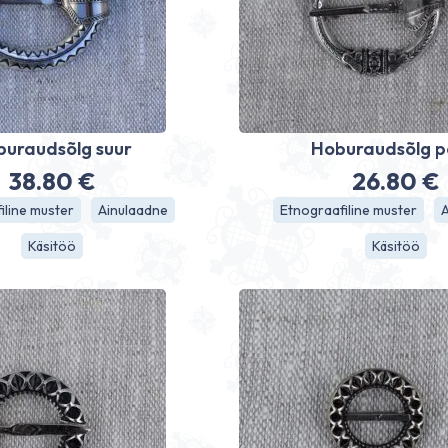
buraudsõlg suur
Hoburaudsõlg 
38.80
€
26.80
€
iline muster
Ainulaadne
Etnograafiline muster
Käsitöö
Käsitöö