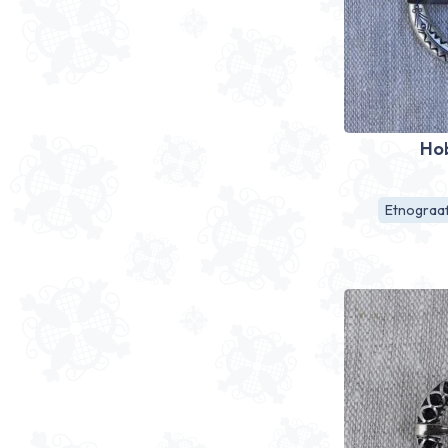
Ho
Etnograaf